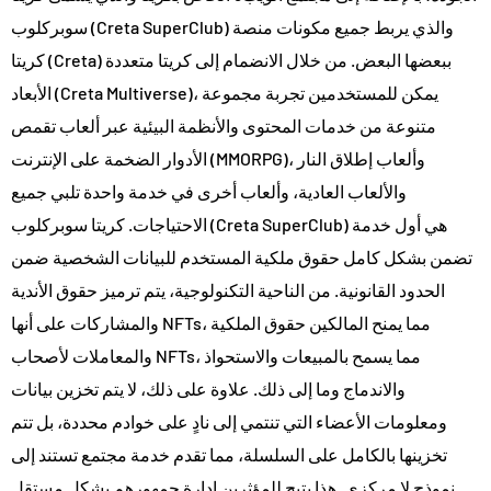
سوبركلوب (Creta SuperClub) والذي يربط جميع مكونات منصة
كريتا (Creta) ببعضها البعض. من خلال الانضمام إلى كريتا متعددة
الأبعاد (Creta Multiverse)، يمكن للمستخدمين تجربة مجموعة
متنوعة من خدمات المحتوى والأنظمة البيئية عبر ألعاب تقمص
الأدوار الضخمة على الإنترنت (MMORPG)، وألعاب إطلاق النار
والألعاب العادية، وألعاب أخرى في خدمة واحدة تلبي جميع
الاحتياجات. كريتا سوبركلوب (Creta SuperClub) هي أول خدمة
تضمن بشكل كامل حقوق ملكية المستخدم للبيانات الشخصية ضمن
الحدود القانونية. من الناحية التكنولوجية، يتم ترميز حقوق الأندية
والمشاركات على أنها NFTs، مما يمنح المالكين حقوق الملكية
والمعاملات لأصحاب NFTs، مما يسمح بالمبيعات والاستحواذ
والاندماج وما إلى ذلك. علاوة على ذلك، لا يتم تخزين بيانات
ومعلومات الأعضاء التي تنتمي إلى نادٍ على خوادم محددة، بل تتم
تخزينها بالكامل على السلسلة، مما تقدم خدمة مجتمع تستند إلى
نموذج لا مركزي. هذا يتيح للمؤثرين إدارة جمهورهم بشكل مستقل