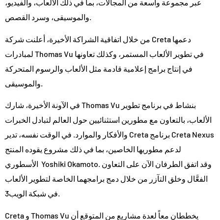
عبر مجموعة واسعة من المجالات، بما في ذلك الألعاب، والفيديو،
والموسيقى، وسرد القصص.
من خلال اتفاقية الشراكة الأخيرة، أعلنت شركة Creta دعمها
لمبادرات Thomas Vu في تطوير الألعاب المستمر، وكذلك تعاونها
في إنتاج برامج إعلامية قادمة مثل الألعاب والرسوم المتحركة
والموسيقى.
في الآونة الأخيرة، شارك Thomas Vu بنشاط في برنامج تطوير
الألعاب، بالتعاون مع مطورين استثنائيين حول العالم لتبادل الخبرات
والأفكار والموارد. في الوقت نفسه، تدير Creta برنامج Creta Nexus
لدعم مطوريها الخاصين، بما في ذلك مشروع يقوده المنتج
الأسطوري Yoshiki Okamoto. وقد اتفق الطرفان الآن على التعاون
الفعَّال وخلق التآزر من خلال دمج برامجهما الخاصة لتطوير الألعاب
في شبكة الويب3.
Creta و Thomas Vu يخططان معاً لعدة مشاريع من المتوقع أن