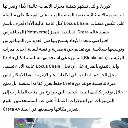
كوريا، والتي تشتهر بتقنية محرك الألعاب عالية الأداء وقدراتها
الرسومية الاستثنائية. تعتمد المنصة المبنية على الويب3 على سلسلة
كتل عامة عالية الأداء تُعرف باسم Locus Chain. على عكس منصات
الميتافيرس (Metaverse) التقليدية، تتميز Creta بتنفيذ عالم
افتراضي متعدد الأبعاد يسمح بتواصل العديد من الميتافيرس
وتوسيعها بسلاسة، مع تقديم جودة بصرية واقعية للغاية. إحدى ميزات
Creta المميزة هي استخدامها لسلسلة الكتل (Blockchain) الرئيسية
عالية الأداء تسمى Locus Chain، والتي تتمتع بالقدرة على أن تحل
محل الخوادم التقليدية في الألعاب عبر الإنترنت. هذا الابتكار ليس
فقط يعزز كفاءة المنصة، بل يمنح Creta ميزة تنافسية قوية. من
خلال توفير تكاليف البنية التحتية التي تتراوح من مئات المليارات إلى
التريليونات من الدولارات، اعتماداً على عدد المستخدمين، تقوم
Creta بتعزيز مكانتها وسمعتها في الصناعة.