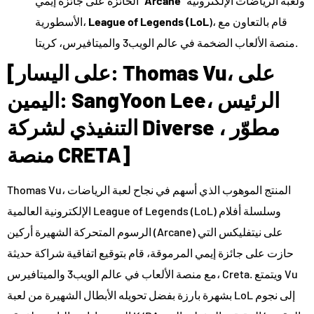
” ولعبة الرياضات الإلكترونية
Arcane
الحائزة على جائزة إيمي “
)، قام بالتعاون مع
League of Legends (LoL
الأسطورية،
منصة الألعاب الضخمة في عالم الويب3 والميتافيرس، كريتا.
[على اليسار: Thomas Vu، على
اليمين: SangYoon Lee، الرئيس
التنفيذي لشركة Diverse ، مطوّر
منصة CRETA]
Thomas Vu، المنتج الموهوب الذي أسهم في نجاح لعبة الرياضات
الإلكترونية العالمية League of Legends (LoL) وسلسلة أفلام
الرسوم المتحركة الشهيرة أركين (Arcane) على نيتفليكس التي
حازت على جائزة إيمي المرموقة، قام بتوقيع اتفاقية شراكة حديثة
مع منصة الألعاب في عالم الويب3 والميتافيرس، Creta. ويتمتع Vu
بشهرة بارزة بفضل تحويله الأبطال الشهيرة من لعبة LoL إلى نجوم