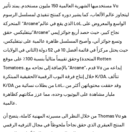
مستخدميها الشهرية العالمية 150 مليون مستخدم. يمتد تأثير Vu
ليتجاوز عالم الألعاب، كما يشير دوره كمنتج تنفيذي لمسلسل الرسوم
المتحركة “Arcane”الذي يقع في عالم LoL الواسع والمعروض على
نيتفليكس. حقق”Arcane” نجاح كبير، حيث حصد أربع جوائز إيمي
وتسع جوائز أني، وأصبح المسلسل ظاهرة عالمية على نيتفليكس،
حيث يحتل مركزاً في قائمة أفضل 10 في 52 دولة (الثاني في الولايات
المتحدة) وحقق تقييماً مثالياً بنسبة 100٪ على موقع Rotten
Tomatoes. بالإضافة إلى نجاحه مع “Arcane”، قدم Vu إبداعه من
خلال إنتاج فرقة البوب الرقمية/الحقيقية المبتكرة K/DA. تتألف
K/DA من بطلات نسائية من LoL، وقد حققت محتوياتهن أكثر من
مليار مشاهدة على اليوتيوب وحده، مما عزز مكانتهم كظاهرة
عالمية.
من خلال النظر الى مسيرته المهنية كاملة، يتضح أن Thomas Vu هو
المنتج العبقري الذي حقق نجاحاً ملحوظاً في مجال الترفيه الرقمي