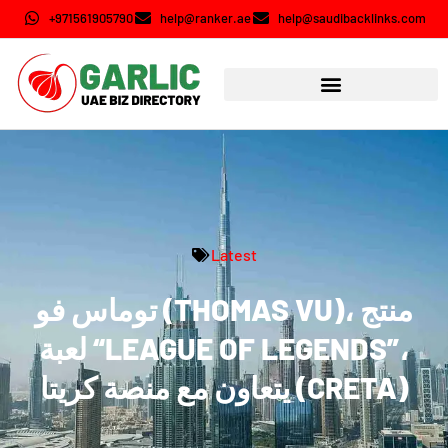
+971561905790
help@ranker.ae
help@saudibacklinks.com
Latest
توماس فو (THOMAS VU)، منتج
لعبة “LEAGUE OF LEGENDS”،
يتعاون مع منصة كريتا (CRETA)