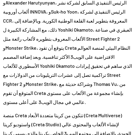
وAlexander Harutyunyan، الرئيس التنفيذي السابق لشركة نشر
ألعاب أوروبية INNOVA، وSuk-ho Yoon، الرئيس التنفيذي لشركة
CCR، المعروفة بتطوير لعبة القلعة الوطنية الكورية. وبالإضافة إلى
ذلك، مع المشاركة الكبيرة ل Yoshiki Okamoto، العبقري في صناعة
الألعاب المعروف بتطويره لألعاب رائعة مثل Street Fighter 2
وMonster Strike، يتوقع أن تقود Creta النظام البيئي لمنصة العوالم
الافتراضية على الويب3 الأكثر تنافسية. وبعد إضافة المصمم
الأسطوري للألعاب Yoshiki Okamoto الذي ساهم في تحقيق إيرادات
تراكمية تصل إلى عشرات التريليونات من الدولارات مع Street
Fighter 2 وMonster Strike، وشراكة حديثة مع Thomas Vu، من
المتوقع أن تقوم Creta بإنشاء مجموعة من الألعاب على مستوى
عالمي في مجال الويب3 على أعلى مستوى.
منصة Creta تتكون من كريتا متعددة الأبعاد (Creta Multiverse)
واستوديو كريتا (Creta Studio) لإنشاء الألعاب والمحتوى عالي
الجودة، بالإضافة إلى مجتمع الويب3 الخاص بكريتا والذي يسمى كريتا