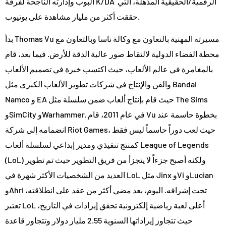
البوب وإدارته الناجحة لفرقة K/DA الرقمية/الحقيقية المذهلة، التي
حققت أكثر من مليار مشاهدة على يوتيوب.
بدأ Thomas Vu مسيرته المهنية بالتعاون مع وكالة ناسا وبالتعاون مع
محطة الفضاء الدولية لالتقاط صور عالية الدقة للأرض. فيما بعد، قام
بالمغامرة في عالم الألعاب، حيث اكتسب خبرة في تصميم الألعاب
والفن والإنتاج في شركات تطوير الألعاب الكبرى مثل Bandai
Namco و EA حيث قام بإنتاج ألعاب ضمن سلسلة مثل The Sims
وSimCity وWarhammer. في عام 2011، قام Vu بخطوة حاسمة عند
انضمامه إلى شركة Riot Games، حيث لعب دوراً حاسماً ليس فقط
كمنتج تنفيذي ومدير إبداعي لسلسلة ألعاب League of Legends
(LoL) ولكنه أصبح جزءاً لا يتجزأ من فريق التطوير حيث تم تطوير
العديد من الشخصيات الأكثر شهرة في LoL مثل Jinx وVi وLucian
وAhri تحت إشرافه. اليوم، بعد مضي أكثر من عقد على انطلاقته،
تعتبر LoL أعلى لعبة رياضية إلكترونية تحقق إيرادات في التاريخ،
حيث تتجاوز إيراداتها السنوية 2.55 مليار دولار وتتجاوز قاعدة