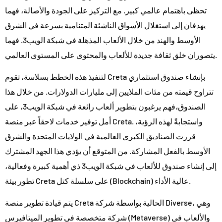
تحظى باهتمام عالمي كبير. مع التركيز على الجودة والأصالة، فهما
يهدفان إلى استغلال الأسواق الناشئة المتنامية بسرعة في الشرق
الأوسط والهند من خلال الألعاب المذهلة في شبكة الويب3. فهما
يتصوران خلق ثقافة جديدة للألعاب والمحتوى على المستوى العالمي.
لتنفيذ هذه الخطط بسلاسة، تقوم Creta بإنشاء صندوق استثماري
تتراوح قيمته من مئات الملايين إلى مليارات الدولارات. من خلال هذا
الصندوق،فهم يرغبون بتطوير ألعاب رائعة في شبكة الويب3، على
أمل توفير خدمات لاحقاً عبر منصة Creta. واستجابةً لهذه الرؤية،
قررت الصناديق الكبرى العالمية في الولايات المتحدة والشرق
الأوسط بالفعل المشاركة. من المتوقع أن يؤدي هذا الجهد المشترك
إلى إنشاء صندوق للألعاب في شبكة الويب3 ذي أهمية كبيرة وفعالية،
تطور بيئة Creta على سلسلة كتل (Blockchain) عالية الأداء.
يتم قيادة تطوير منصة Creta الحالية بواسطة شركة Diverse، وهي
شركة متخصصة في تطوير الميتافيرس (Metaverse) والألعاب في